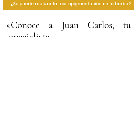
¿Se puede realizar la micropigmentación en la barba?
«Conoce a Juan Carlos, tu
especialista
Desde 2008 me dedico con pasión a la
micropigmentación, ayudando a mis pacientes a lograr
resultados naturales y a sentirse seguros con su
imagen.
A lo largo de mi trayectoria me he formado con los
mejores especialistas y, en 2019, desarrollé mi propia
técnica:
‘Fast Pigmented Hair’
, un método que ofrece
resultados más rápidos, precisos y realistas.
Mi compromiso es ayudarte a transformar tu imagen y,
lo más importante, a sentirte bien contigo mismo.