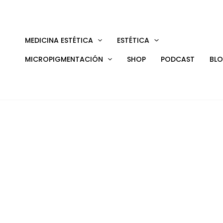
Ir
al
contenido
MEDICINA ESTÉTICA
ESTÉTICA
MICROPIGMENTACIÓN
SHOP
PODCAST
BL