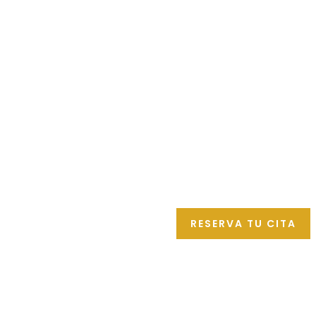
Nutre tu pie
del poder d
Chocola
en Zar
RESERVA TU CITA