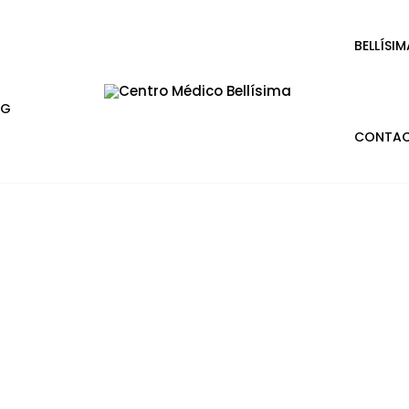
BELLÍSIM
OG
CONTA
nsiones, alivia el estrés
iza tu cuerpo en Bellísima.
es en Zaragoza