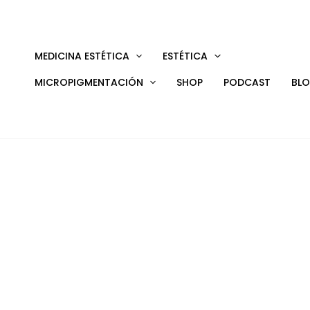
Ir
al
contenido
MEDICINA ESTÉTICA
ESTÉTICA
MICROPIGMENTACIÓN
SHOP
PODCAST
BL
Libera te
y revital
Masaj