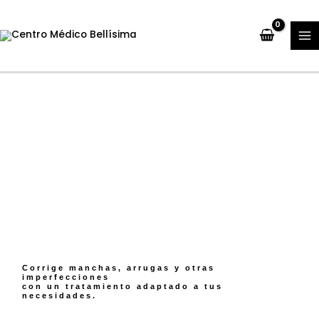
Ir
M
al
M
contenido
Corrige manchas, arrugas y otras
imperfecciones
con un tratamiento adaptado a tus
necesidades.