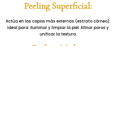
Peeling Superficial:
Actúa en las capas más externas (estrato córneo).
Ideal para: Iluminar y limpiar la piel. Afinar poros y
unificar la textura.
Peeling Medio:
Penetra hasta el estrato granuloso, siendo eficaz
para: Reducir manchas y arrugas finas. Combatir
el acné y mejorar su textura.
Peeling Profundo:
Llega al estrato germinativo, ofreciendo resultados
avanzados: Eliminación de manchas epidérmicas.