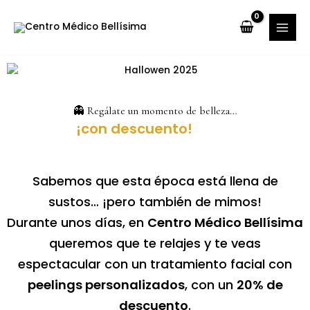
Ir
MAI
al
MEN
contenido
👻 Regálate un momento de belleza…
RNAR
RNAR
Sabemos que esta época está llena de
sustos… ¡pero también de mimos!
RNAR
Durante unos días, en
Centro Médico Bellísima
queremos que te relajes y te veas
espectacular con un tratamiento facial con
peelings personalizados
, con un
20% de
descuento
.