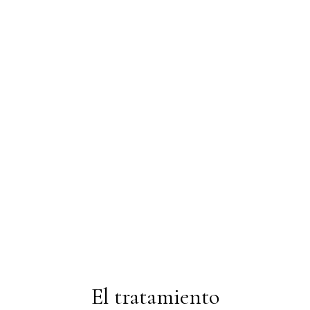
RNAR
RNAR
El tratamiento
RNAR