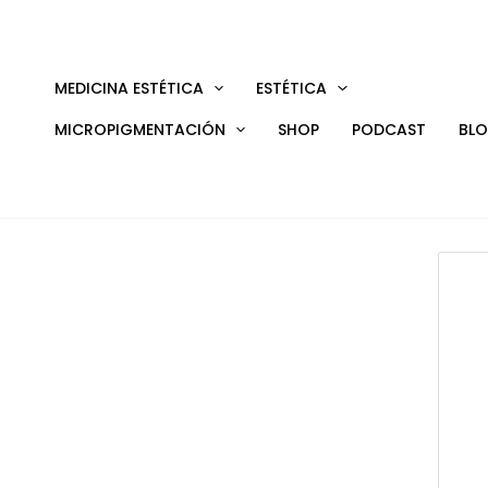
Ir
al
contenido
MEDICINA ESTÉTICA
ESTÉTICA
MICROPIGMENTACIÓN
SHOP
PODCAST
BL