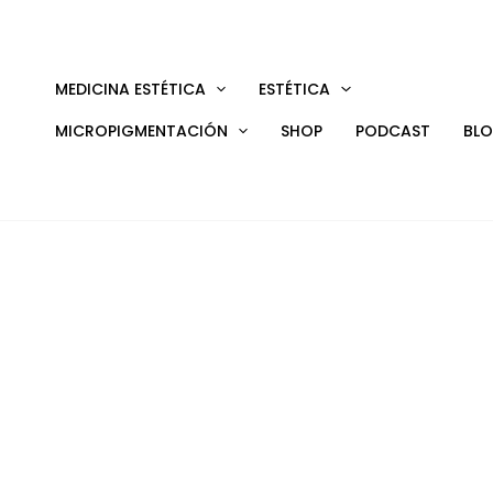
Ir
al
contenido
MEDICINA ESTÉTICA
ESTÉTICA
MICROPIGMENTACIÓN
SHOP
PODCAST
BL