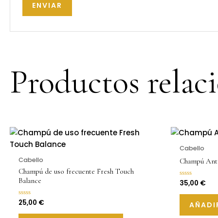
Productos relac
Cabello
Cabello
Champú Anti
Champú de uso frecuente Fresh Touch
Balance
35,00
€
Valorado
con
0
de
25,00
€
Valorado
AÑADI
5
con
0