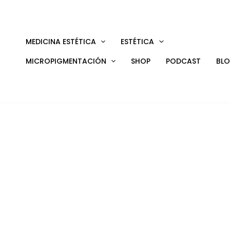
Ir
al
contenido
MEDICINA ESTÉTICA
ESTÉTICA
MICROPIGMENTACIÓN
SHOP
PODCAST
BL