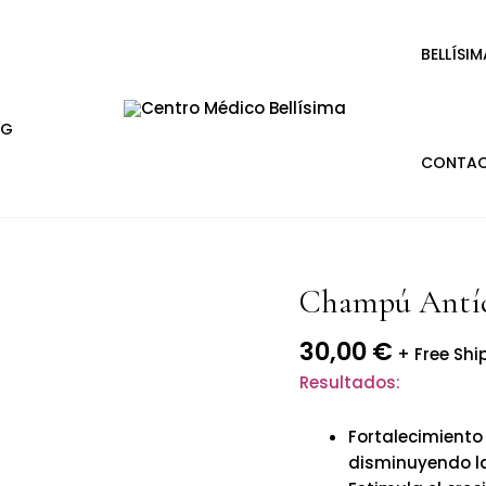
BELLÍSIM
OG
CONTA
Champú Antíc
Champú
Antícaida-
30,00
€
HairFortress
+ Free Shi
cantidad
Resultados:
Fortalecimiento 
disminuyendo l