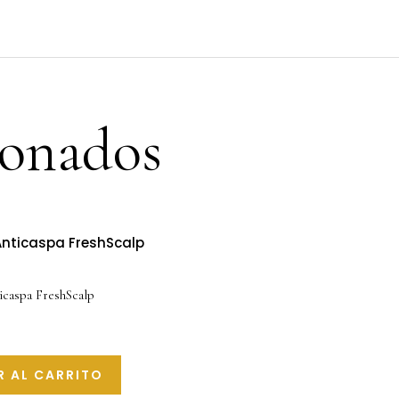
ionados
caspa FreshScalp
R AL CARRITO