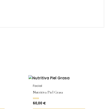
Facial
Nutritiva Piel Grasa
60,00
€
Valorado
con
0