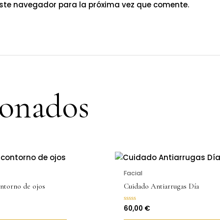
este navegador para la próxima vez que comente.
ionados
Facial
ntorno de ojos
Cuidado Antiarrugas Día
60,00
€
Valorado
con
0