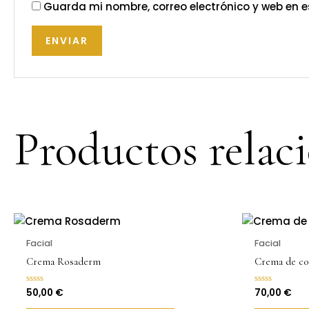
Guarda mi nombre, correo electrónico y web en 
Productos relac
Facial
Facial
Crema Rosaderm
Crema de co
50,00
€
70,00
€
Valorado
Valorado
con
con
0
0