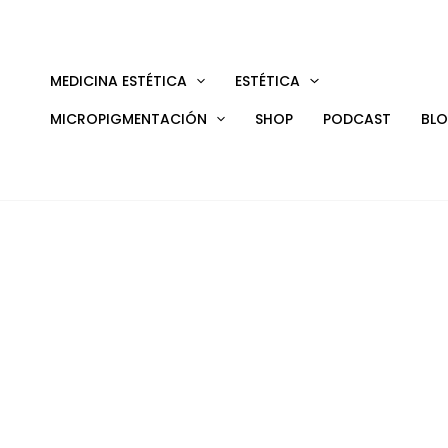
Ir
al
contenido
MEDICINA ESTÉTICA
ESTÉTICA
MICROPIGMENTACIÓN
SHOP
PODCAST
BL