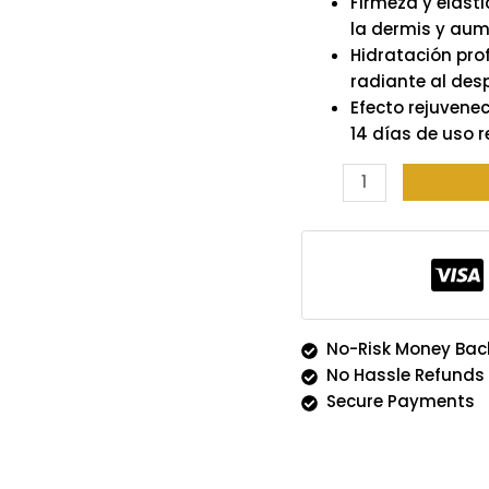
Firmeza y elasti
la dermis y aum
Hidratación prof
radiante al desp
Efecto rejuvene
14 días de uso r
No-Risk Money Bac
No Hassle Refunds
Secure Payments