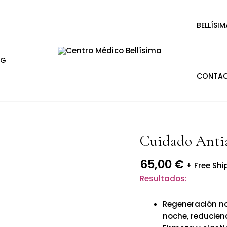
BELLÍSIM
OG
CONTA
Cuidado Anti
Cuidado
Antiarrugas
65,00
€
Noche
+ Free Shi
cantidad
Resultados:
Regeneración no
noche, reducien