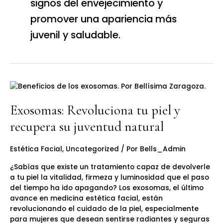
signos del envejecimiento y
promover una apariencia más
juvenil y saludable.
Exosomas:
Revoluciona
tu
Exosomas: Revoluciona tu piel y
piel
recupera su juventud natural
y
recupera
su
Estética Facial
,
Uncategorized
/ Por
Bells_Admin
juventud
¿Sabías que existe un tratamiento capaz de devolverle
natural
a tu piel la vitalidad, firmeza y luminosidad que el paso
del tiempo ha ido apagando? Los exosomas, el último
avance en medicina estética facial, están
revolucionando el cuidado de la piel, especialmente
para mujeres que desean sentirse radiantes y seguras