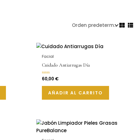
Facial
Cuidado Antiarrugas Día
60,00
€
Valorado
con
0
de
AÑADIR AL CARRITO
5