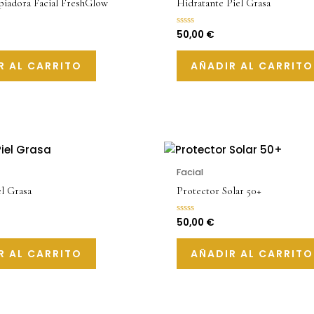
iadora Facial FreshGlow
Hidratante Piel Grasa
50,00
€
Valorado
con
0
de
R AL CARRITO
AÑADIR AL CARRITO
5
Facial
el Grasa
Protector Solar 50+
50,00
€
Valorado
con
0
de
R AL CARRITO
AÑADIR AL CARRITO
5