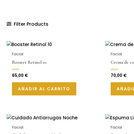
Filter Products
Facial
Facial
Booster Retinol 10
Crema de co
65,00
€
70,00
€
Valorado
Valorado
con
con
0
0
de
de
AÑADIR AL CARRITO
AÑADI
5
5
Facial
Facial