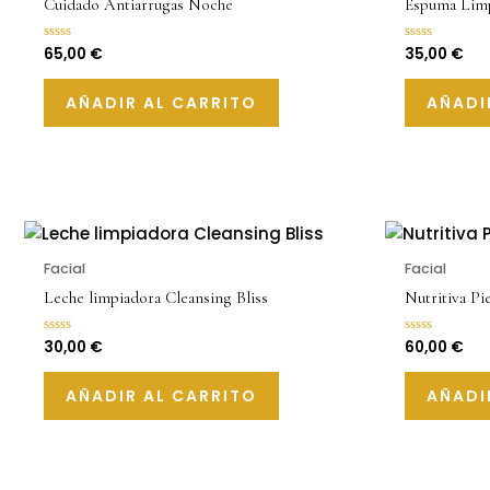
Cuidado Antiarrugas Noche
Espuma Limp
65,00
€
35,00
€
Valorado
Valorado
con
con
0
0
de
de
AÑADIR AL CARRITO
AÑADI
5
5
Facial
Facial
Leche limpiadora Cleansing Bliss
Nutritiva Pi
30,00
€
60,00
€
Valorado
Valorado
con
con
0
0
de
de
AÑADIR AL CARRITO
AÑADI
5
5