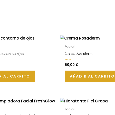
Facial
ntorno de ojos
Crema Rosaderm
50,00
€
Valorado
con
0
de
R AL CARRITO
AÑADIR AL CARRITO
5
Facial