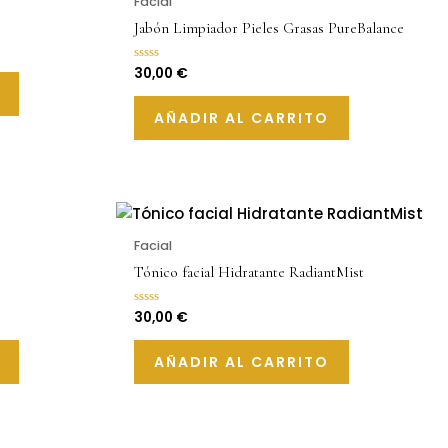
Facial
Jabón Limpiador Pieles Grasas PureBalance
30,00
€
Valorado
con
0
de
AÑADIR AL CARRITO
5
Facial
Tónico facial Hidratante RadiantMist
30,00
€
Valorado
con
0
de
AÑADIR AL CARRITO
5